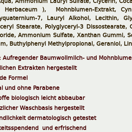
ua, Ammonium Lauryl Sulfate, Clycerin, Coc
 Herbaceum ), Mohnblumen-Extrakt, Cynn
lyquaternium-7, Lauryl Alkohol, Lecithin, Gl
ceryl Stearate, Polyglyceryl-3 Dissostearate,
ride, Ammonium Sulfate, Xanthan Gummi, So
m, Buthylphenyl Methylpropional, Geraniol, Lin
: Aufregender Baumwollmilch- und Mohnblume
lichen Extrakten hergestellt
lde Formel
al und ohne Parabene
offe biologisch leicht abbaubar
zlicher Waschbasis hergestellt
ndlichkeit dermatologisch getestet
keitsspendend und erfrischend