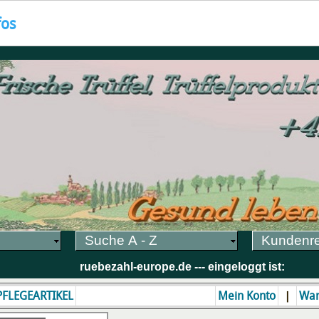
fos
Suche A - Z
Kundenr
ruebezahl-europe.de --- eingeloggt ist:
|
 PFLEGEARTIKEL
Mein Konto
War