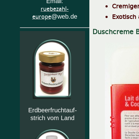
Email:
Cremiger
ruebezahl-
Exotisch
europe
@web.de
Duschcreme B
Erdbeerfruchtauf-
strich vom Land