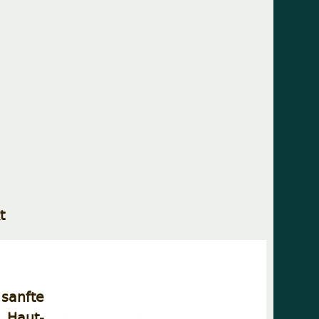
t
sanfte
 Haut-