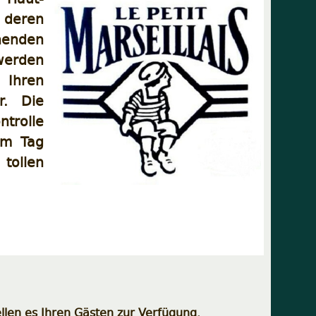
, deren
chenden
 werden
Ihren
r. Die
trolle
em Tag
 tollen
llen es Ihren Gästen zur Verfügung.