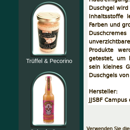
Duschgel wird 
Inhaltsstoffe
Farben und gro
Duschcremes
unverzichtba
Produkte werd
getestet, um 
Trüffel & Pecorino
sein kleines 
Duschgels von 
Hersteller:
JJSBF Campus 
Verwenden Sie dies