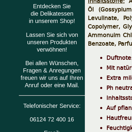
Inhaltsstoffe:
Aq
Entdecken Sie
Öl (Gossypium
die Delikatessen
Levulinate, Po
in unserem Shop!
Copolymer, Gly
Ammonuim Chlo
Lassen Sie sich von
unseren Produkten
Benzoate, Parfu
verwöhnen!
Duftnote
Bei allen Wünschen,
Mit natür
Fragen & Anregungen
Extra mi
freuen wir uns auf Ihren
Anruf oder eine Mail.
Ph neutr
Inhaltsst
Telefonischer Service:
Auf pflan
Hautfreu
06124 72 400 16
Feuchtig