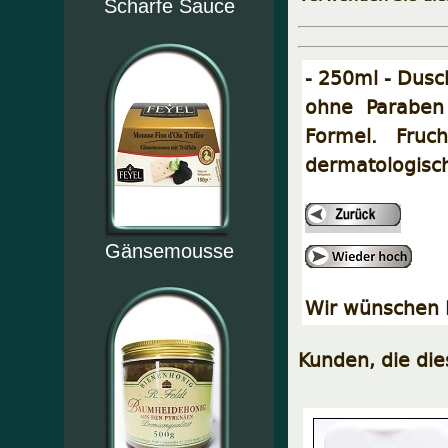
Scharfe Sauce
- 250ml - Dusc
ohne Paraben 
Formel. Fruc
dermatologisch
Gänsemousse
Wir wünschen I
Kunden, die di