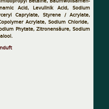
amidopropyl Betaine, Baumwollsamen-
amic Acid, Levullnik Acid, Sodium
yceryl Caprylate, Styrene / Acrylate,
 Copolymer Acrylate, Sodium Chloride,
dium Phytate, Zitronensäure, Sodium
alool.
nduft