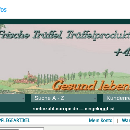
fos
Suche A - Z
Kundenr
ruebezahl-europe.de --- eingeloggt ist:
|
 PFLEGEARTIKEL
Mein Konto
War