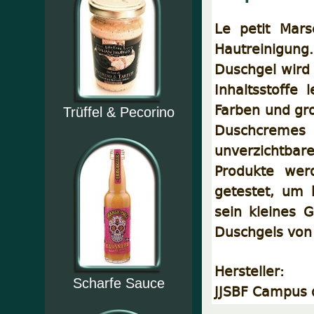
Le petit Mars
Hautreinigun
Duschgel wird 
Inhaltsstoffe
Farben und gro
Trüffel & Pecorino
Duschcremes
unverzichtba
Produkte werd
getestet, um 
sein kleines 
Duschgels von 
Hersteller:
Scharfe Sauce
JJSBF Campus 