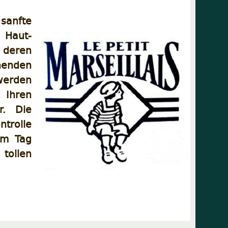
sanfte
 Haut-
, deren
chenden
 werden
Ihren
r. Die
trolle
em Tag
 tollen