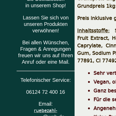
Grundpreis 1kg:
in unserem Shop!
Preis inklusive
Lassen Sie sich von
unseren Produkten
Inhaltsstoffe:
So
verwöhnen!
Fruit Extract, 
Bei allen Wünschen,
Caprylate, Cin
Fragen & Anregungen
Gum, Sodium Ph
freuen wir uns auf Ihren
77891, Cl 77492
Anruf oder eine Mail.
Sehr ver
Telefonischer Service:
Vegan, o
Ganz bes
06124 72 400 16
Für die 
Email:
Angenehm
ruebezahl-