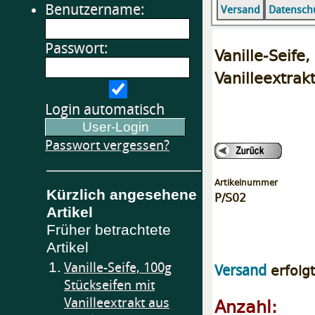
Benutzername:
Versand
Datensch
Passwort:
Vanille-Se
Vanilleextrak
Login automatisch
Passwort vergessen?
Artikelnummer
Kürzlich angesehene
P/S02
Artikel
Früher betrachtete
Artikel
1.
Vanille-Seife, 100g
erfolg
Versand
Stückseifen mit
Anzahl:
Vanilleextrakt aus