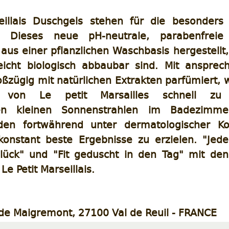
eillais Duschgels stehen für die besonders 
g. Dieses neue pH-neutrale, parabenfreie
aus einer pflanzlichen Waschbasis hergestellt
 leicht biologisch abbaubar sind. Mit anspre
ßzügig mit natürlichen Extrakten parfümiert,
 von Le petit Marsailles schnell zu 
ren kleinen Sonnenstrahlen im Badezimme
en fortwährend unter dermatologischer Kon
konstant beste Ergebnisse zu erzielen. "Jed
Glück" und "Fit geduscht in den Tag" mit den
Le Petit Marseillais.
de Maigremont, 27100 Val de Reuil - FRANCE