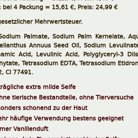
 bei 4 Packung = 15,61 €, Preis: 24,99 €
 gesetzlicher Mehrwertsteuer.
dium Palmate, Sodium Palm Kernelate, Aqua, 
Helianthus Annuus Seed Oil, Sodium Levulinate,
namic Acid, Levulinic Acid, Polyglyceryl-3 Di
ytate, Tetrasodium EDTA, Tetrasodium Etidrona
, Cl 77491.
trägliche extra milde Seife
hne tierische Bestandteile, ohne Tierversuche
onders schonend zu der Haut
sehr häufige Verwendung bestens geeignet
er Vanillenduft