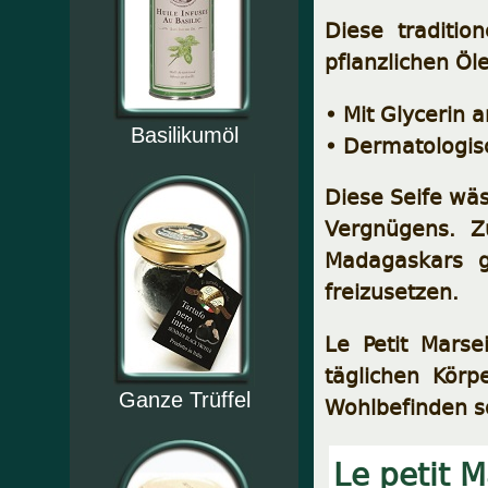
Diese traditi
pflanzlichen Öle
• Mit Glycerin 
Basilikumöl
• Dermatologis
Diese Seife wäs
Vergnügens.
Z
Madagaskars g
freizusetzen.
Le Petit Marse
täglichen Körp
Ganze Trüffel
Wohlbefinden s
Le petit M