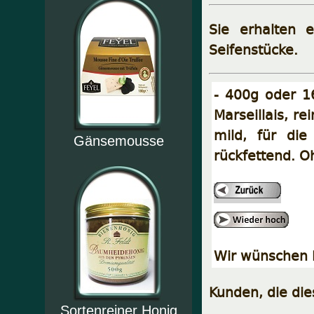
Sie erhalten e
Seifenstücke.
- 400g oder 1
Marseillais, re
mild, für die
Gänsemousse
rückfettend. O
Wir wünschen I
Kunden, die di
Sortenreiner Honig