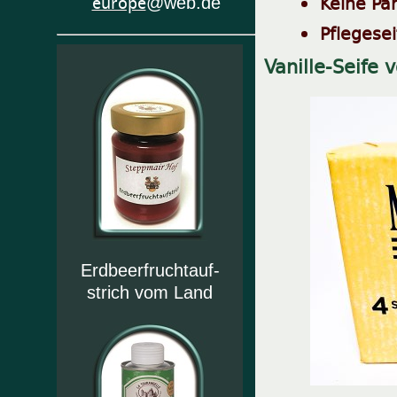
Keine Pa
europe
@web.de
Pflegesei
Vanille-Seife v
Erdbeerfruchtauf-
strich vom Land