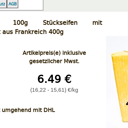
|
|
utz
AGB
ife, 100g Stückseifen mit
t aus Frankreich 400g
Artikelpreis(e) inklusive
gesetzlicher Mwst.
6.49 €
(16,22 - 15,61) €/kg
t umgehend mit DHL